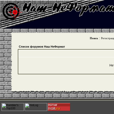
:
Поиск
Регистрац
Список форумов Наш НеФормат
Не