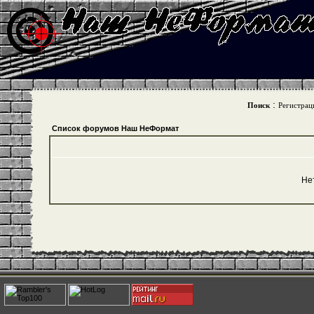
:
Поиск
Регистрац
Список форумов Наш НеФормат
Не