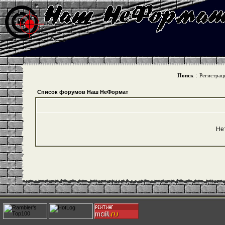
:
Поиск
Регистрац
Список форумов Наш НеФормат
Не