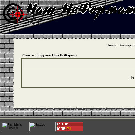
:
Поиск
Регистрац
Список форумов Наш НеФормат
Не