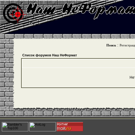
:
Поиск
Регистрац
Список форумов Наш НеФормат
Не