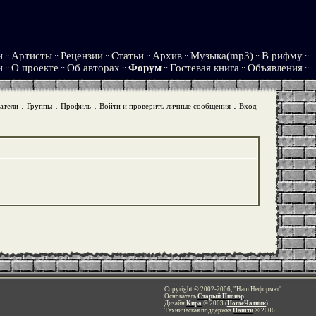
и
Артисты
Рецензии
Статьи
Архив
Музыка(mp3)
В рифму
::
::
::
::
::
::
::
и
О проекте
Об авторах
Форум
Гостевая книга
Объявления
::
::
::
::
::
::
:
:
:
:
атели
Группы
Профиль
Войти и проверить личные сообщения
Вход
Copyright © 2002-2006, "Наш Неформат"
Основатель
Старый Пионэр
Дизайн
Кира
© 2003 (
HomeЧатник
)
Техническая поддержка
Пашти
© 2006