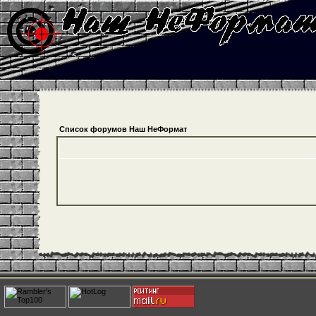
Список форумов Наш НеФормат