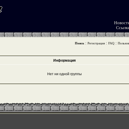
Новост
Ссылк
:
:
:
Поиск
Регистрация
FAQ
Пользов
Информация
Нет ни одной группы