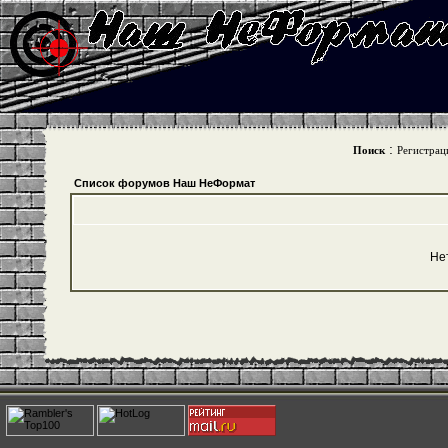
:
Поиск
Регистрац
Список форумов Наш НеФормат
Не