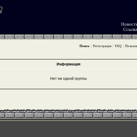
Новост
Ссылк
:
:
:
Поиск
Регистрация
FAQ
Пользов
Информация
Нет ни одной группы