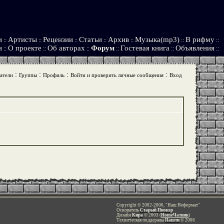
и
Артисты
Рецензии
Статьи
Архив
Музыка(mp3)
В рифму
::
::
::
::
::
::
::
и
О проекте
Об авторах
Форум
Гостевая книга
Объявления
::
::
::
::
::
::
:
:
:
:
атели
Группы
Профиль
Войти и проверить личные сообщения
Вход
Copyright © 2002-2006, "Наш Неформат"
Основатель
Старый Пионэр
Дизайн
Кира
© 2003 (
HomeЧатник
)
Техническая поддержка
Пашти
© 2006