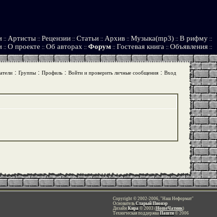
и
Артисты
Рецензии
Статьи
Архив
Музыка(mp3)
В рифму
::
::
::
::
::
::
::
и
О проекте
Об авторах
Форум
Гостевая книга
Объявления
::
::
::
::
::
::
:
:
:
:
атели
Группы
Профиль
Войти и проверить личные сообщения
Вход
Copyright © 2002-2006, "Наш Неформат"
Основатель
Старый Пионэр
Дизайн
Кира
© 2003 (
HomeЧатник
)
Техническая поддержка
Пашти
© 2006