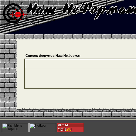
Список форумов Наш НеФормат