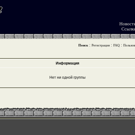
Новост
Ссылк
:
:
:
Поиск
Регистрация
FAQ
Пользов
Информация
Нет ни одной группы