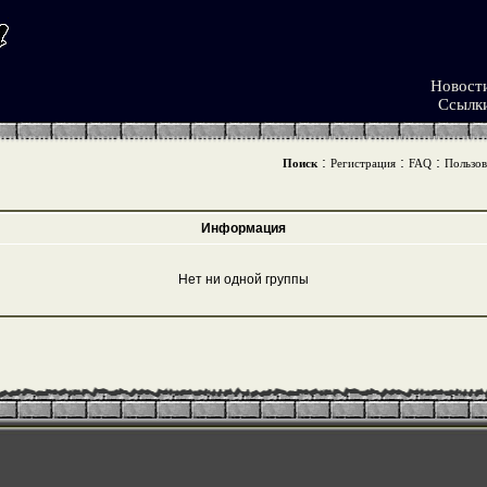
Новост
Ссылк
:
:
:
Поиск
Регистрация
FAQ
Пользов
Информация
Нет ни одной группы