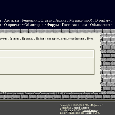
и
Артисты
Рецензии
Статьи
Архив
Музыка(mp3)
В рифму
::
::
::
::
::
::
::
и
О проекте
Об авторах
Форум
Гостевая книга
Объявления
::
::
::
::
::
::
:
:
:
:
атели
Группы
Профиль
Войти и проверить личные сообщения
Вход
Copyright © 2002-2006, "Наш Неформат"
Основатель
Старый Пионэр
Дизайн
Кира
© 2003 (
HomeЧатник
)
Техническая поддержка
Пашти
© 2006