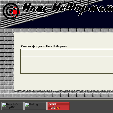
Список форумов Наш НеФормат