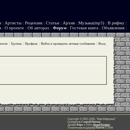
и
Артисты
Рецензии
Статьи
Архив
Музыка(mp3)
В рифму
::
::
::
::
::
::
::
и
О проекте
Об авторах
Форум
Гостевая книга
Объявления
::
::
::
::
::
::
:
:
:
:
атели
Группы
Профиль
Войти и проверить личные сообщения
Вход
Copyright © 2002-2006, "Наш Неформат"
Основатель
Старый Пионэр
Дизайн
Кира
© 2003 (
HomeЧатник
)
Техническая поддержка
Пашти
© 2006