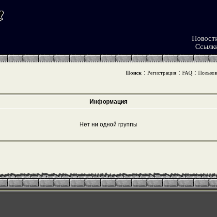
Новост
Ссылк
:
:
:
Поиск
Регистрация
FAQ
Пользов
Информация
Нет ни одной группы