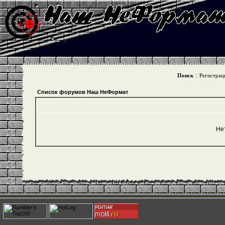
:
Поиск
Регистрац
Список форумов Наш НеФормат
Не