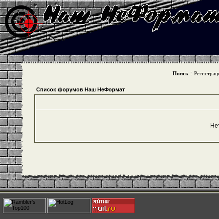
:
Поиск
Регистрац
Список форумов Наш НеФормат
Не