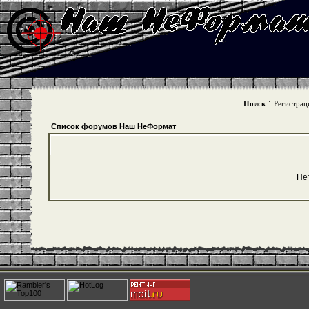
:
Поиск
Регистрац
Список форумов Наш НеФормат
Не