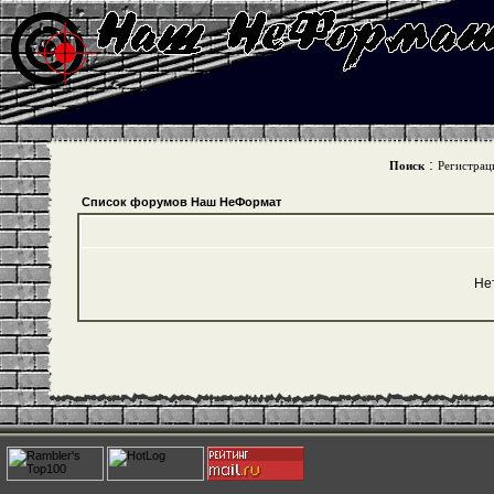
:
Поиск
Регистрац
Список форумов Наш НеФормат
Не