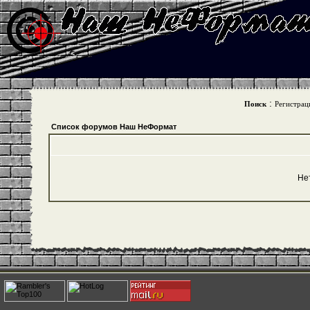
:
Поиск
Регистрац
Список форумов Наш НеФормат
Не