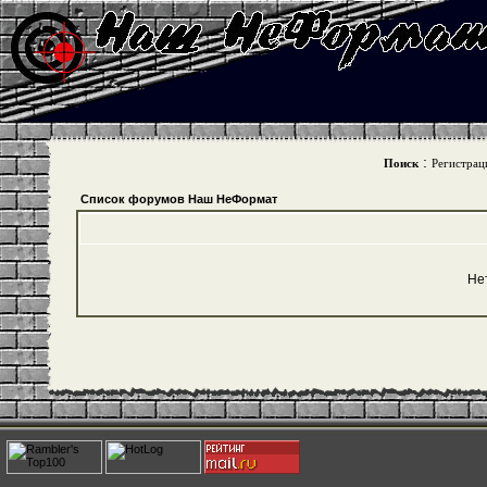
:
Поиск
Регистрац
Список форумов Наш НеФормат
Не