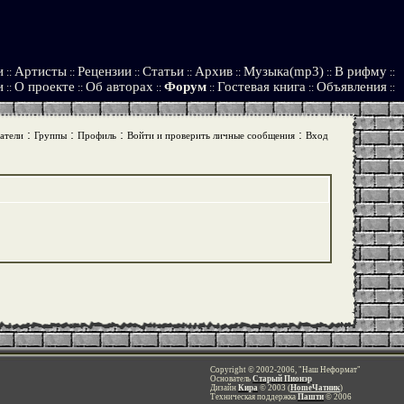
и
Артисты
Рецензии
Статьи
Архив
Музыка(mp3)
В рифму
::
::
::
::
::
::
::
и
О проекте
Об авторах
Форум
Гостевая книга
Объявления
::
::
::
::
::
::
:
:
:
:
атели
Группы
Профиль
Войти и проверить личные сообщения
Вход
Copyright © 2002-2006, "Наш Неформат"
Основатель
Старый Пионэр
Дизайн
Кира
© 2003 (
HomeЧатник
)
Техническая поддержка
Пашти
© 2006