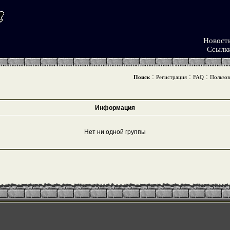
Новост
Ссылк
:
:
:
Поиск
Регистрация
FAQ
Пользов
Информация
Нет ни одной группы