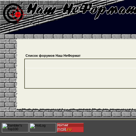
Список форумов Наш НеФормат