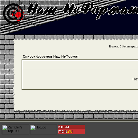
:
Поиск
Регистрац
Список форумов Наш НеФормат
Не