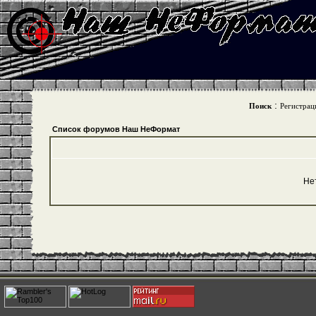
:
Поиск
Регистрац
Список форумов Наш НеФормат
Не