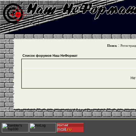
:
Поиск
Регистрац
Список форумов Наш НеФормат
Не