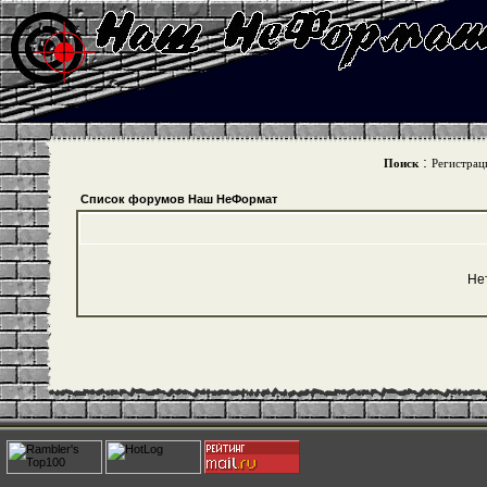
:
Поиск
Регистрац
Список форумов Наш НеФормат
Не