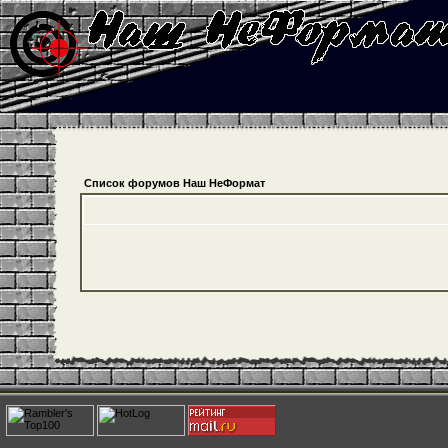
Список форумов Наш НеФормат