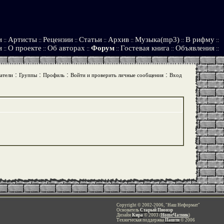
и
Артисты
Рецензии
Статьи
Архив
Музыка(mp3)
В рифму
::
::
::
::
::
::
::
и
О проекте
Об авторах
Форум
Гостевая книга
Объявления
::
::
::
::
::
::
:
:
:
:
атели
Группы
Профиль
Войти и проверить личные сообщения
Вход
Copyright © 2002-2006, "Наш Неформат"
Основатель
Старый Пионэр
Дизайн
Кира
© 2003 (
HomeЧатник
)
Техническая поддержка
Пашти
© 2006