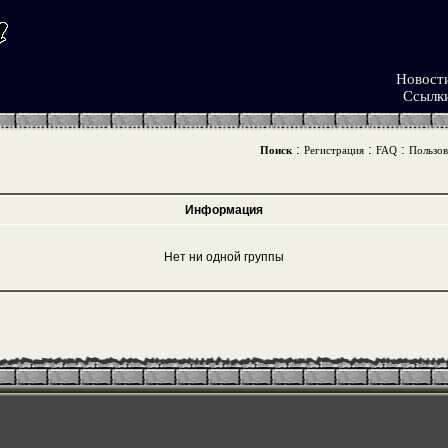
Новост
Ссылк
:
:
:
Поиск
Регистрация
FAQ
Пользов
Информация
Нет ни одной группы