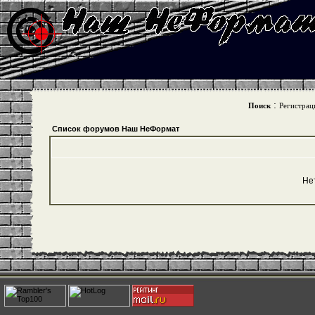
:
Поиск
Регистрац
Список форумов Наш НеФормат
Не