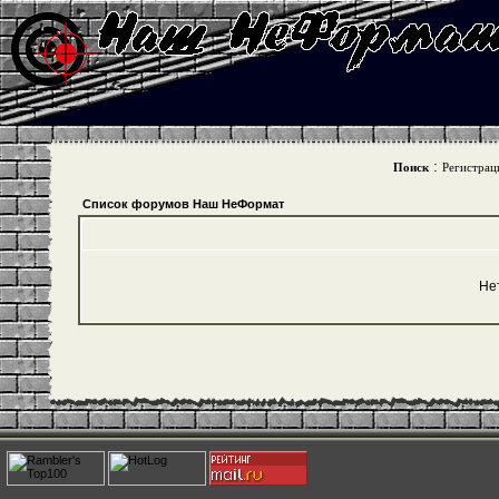
:
Поиск
Регистрац
Список форумов Наш НеФормат
Не