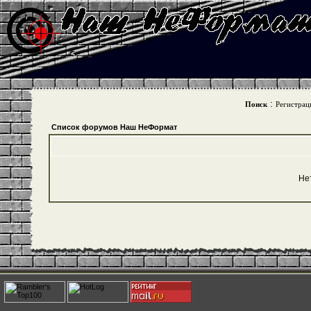
:
Поиск
Регистрац
Список форумов Наш НеФормат
Не