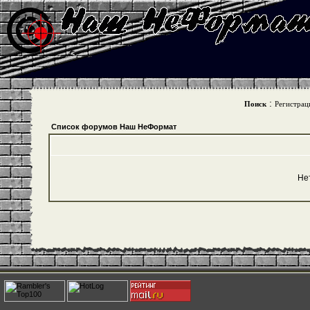
:
Поиск
Регистрац
Список форумов Наш НеФормат
Не