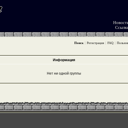
Новост
Ссылк
:
:
:
Поиск
Регистрация
FAQ
Пользов
Информация
Нет ни одной группы