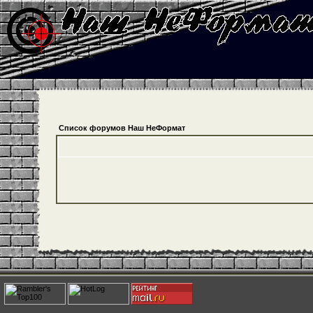
Список форумов Наш НеФормат