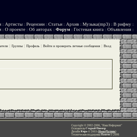
и
Артисты
Рецензии
Статьи
Архив
Музыка(mp3)
В рифму
::
::
::
::
::
::
::
и
О проекте
Об авторах
Форум
Гостевая книга
Объявления
::
::
::
::
::
::
:
:
:
:
атели
Группы
Профиль
Войти и проверить личные сообщения
Вход
Copyright © 2002-2006, "Наш Неформат"
Основатель
Старый Пионэр
Дизайн
Кира
© 2003 (
HomeЧатник
)
Техническая поддержка
Пашти
© 2006