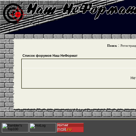
:
Поиск
Регистрац
Список форумов Наш НеФормат
Не