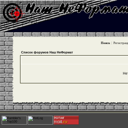
:
Поиск
Регистрац
Список форумов Наш НеФормат
Не