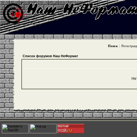
:
Поиск
Регистрац
Список форумов Наш НеФормат
Не