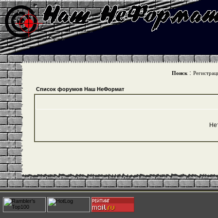
:
Поиск
Регистрац
Список форумов Наш НеФормат
Не