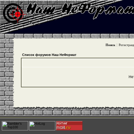
:
Поиск
Регистрац
Список форумов Наш НеФормат
Не