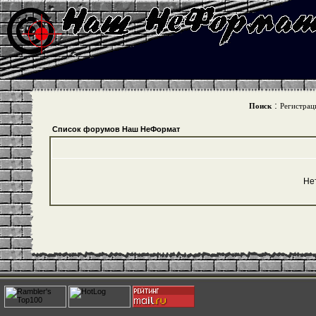
:
Поиск
Регистрац
Список форумов Наш НеФормат
Не