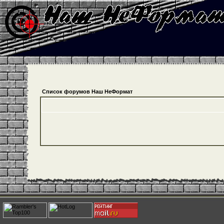
Список форумов Наш НеФормат