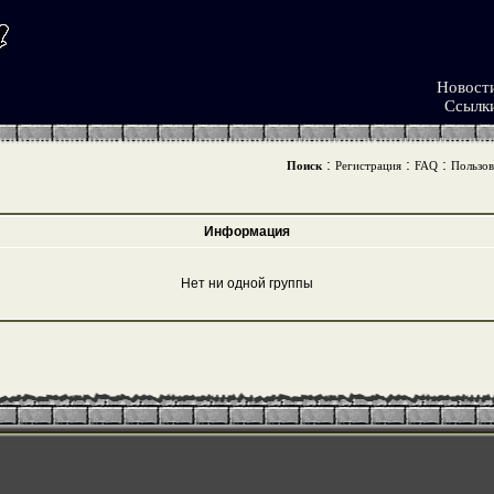
Новост
Ссылк
:
:
:
Поиск
Регистрация
FAQ
Пользов
Информация
Нет ни одной группы