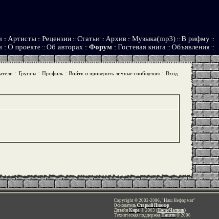
и
Артисты
Рецензии
Статьи
Архив
Музыка(mp3)
В рифму
::
::
::
::
::
::
::
и
О проекте
Об авторах
Форум
Гостевая книга
Объявления
::
::
::
::
::
::
:
:
:
:
атели
Группы
Профиль
Войти и проверить личные сообщения
Вход
Copyright © 2002-2006, "Наш Неформат"
Основатель
Старый Пионэр
Дизайн
Кира
© 2003 (
HomeЧатник
)
Техническая поддержка
Пашти
© 2006