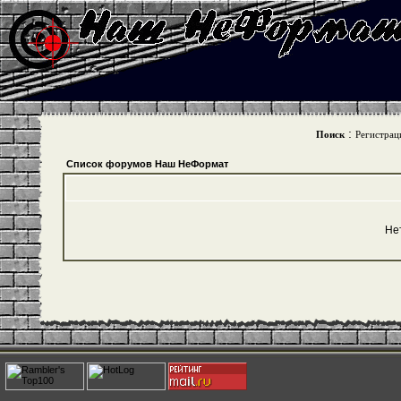
:
Поиск
Регистрац
Список форумов Наш НеФормат
Не