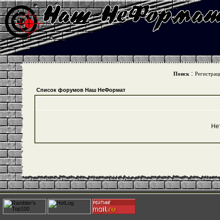
:
Поиск
Регистрац
Список форумов Наш НеФормат
Не