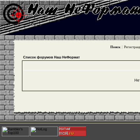
:
Поиск
Регистрац
Список форумов Наш НеФормат
Не