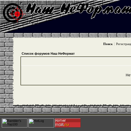
:
Поиск
Регистрац
Список форумов Наш НеФормат
Не