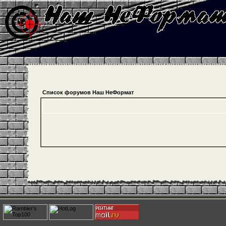
Список форумов Наш НеФормат