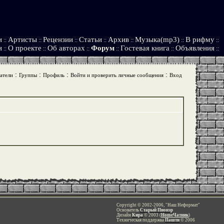
и
Артисты
Рецензии
Статьи
Архив
Музыка(mp3)
В рифму
::
::
::
::
::
::
::
и
О проекте
Об авторах
Форум
Гостевая книга
Объявления
::
::
::
::
::
::
:
:
:
:
атели
Группы
Профиль
Войти и проверить личные сообщения
Вход
Copyright © 2002-2006, "Наш Неформат"
Основатель
Старый Пионэр
Дизайн
Кира
© 2003 (
HomeЧатник
)
Техническая поддержка
Пашти
© 2006