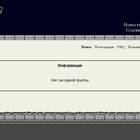
Новост
Ссылк
:
:
:
Поиск
Регистрация
FAQ
Пользов
Информация
Нет ни одной группы