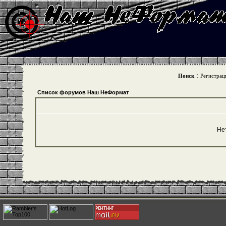
:
Поиск
Регистрац
Список форумов Наш НеФормат
Не