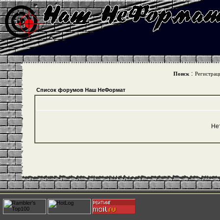
:
Поиск
Регистрац
Список форумов Наш НеФормат
Не