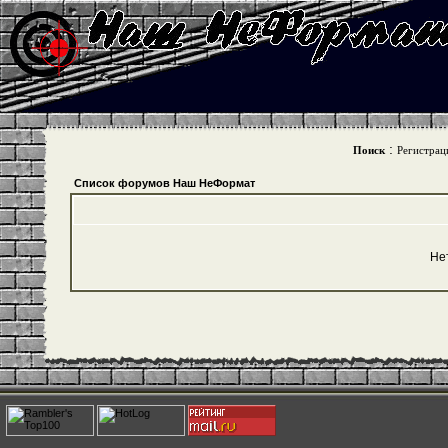
:
Поиск
Регистрац
Список форумов Наш НеФормат
Не