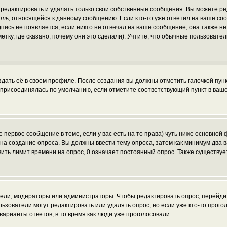
редактировать и удалять только свои собственные сообщения. Вы можете ред
ать
, относящейся к данному сообщению. Если кто-то уже ответил на ваше со
пись не появляется, если никто не отвечал на ваше сообщение, она также н
ку, где сказано, почему они это сделали). Учтите, что обычные пользователи
здать её в своем профиле. После создания вы должны отметить галочкой пун
 присоединялась по умолчанию, если отметите соответствующий пункт в ваш
те первое сообщение в теме, если у вас есть на то права) чуть ниже основн
ав на создание опроса. Вы должны ввести тему опроса, затем как минимум два 
вить лимит времени на опрос, 0 означает постоянный опрос. Также существуе
атели, модераторы или администраторы. Чтобы редактировать опрос, перейди
пользователи могут редактировать или удалять опрос, но если уже кто-то про
варианты ответов, в то время как люди уже проголосовали.