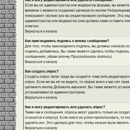
Как я могу редактировать или удалить сообщение?
Если вы не администратор или модератор форума, вы можете 
времени с момента создания) щёлкнув по кнопке
Редактиров
показывает сколько раз вы редактировали сообщение. Эта над
администратор или модератор (они должны сами оставить помет
ответил.
Вернуться к началу
Как присоединить подпись к моему сообщению?
Для того, чтобы присоединить подпись, вы должны сначала со
подпись добавилась. Вы также можете сделать чтобы подпись
сообщениях, убрав галочку
Присоединить подпись
)
Вернуться к началу
Как создать опрос?
Создать опрос легко: когда вы создаёте тему (или редактируе
опрос
. Если же вы её не видите, то скорее всего у вас нет пр
щёлкните кнопку
Добавить вариант
. Вы также можете устано
устанавливается администратором.
Вернуться к началу
Как я могу редактировать или удалить опрос?
Также как и сообщения, опросы могут удалять только их созд
относится к опросу). Если никто не успел проголосовать, то 
удалить его. Это сделано для того, чтобы нельзя было менять 
Вернуться к началу