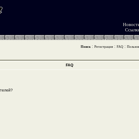
Новост
Ссылк
:
:
:
Поиск
Регистрация
FAQ
Пользов
FAQ
ателей?