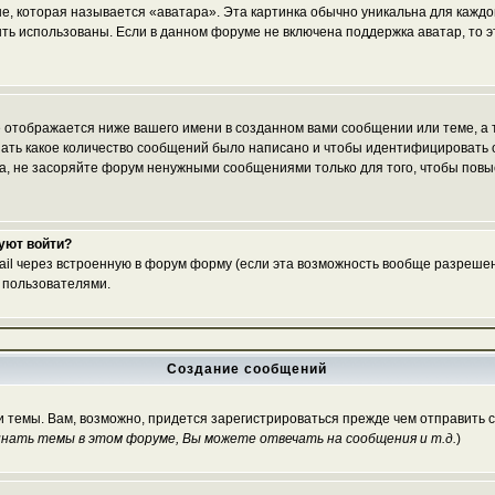
е, которая называется «аватара». Эта картинка обычно уникальна для каждо
 быть использованы. Если в данном форуме не включена поддержка аватар, то
 отображается ниже вашего имени в созданном вами сообщении или теме, а т
азать какое количество сообщений было написано и чтобы идентифицироват
, не засоряйте форум ненужными сообщениями только для того, чтобы повы
буют войти?
ail через встроенную в форум форму (если эта возможность вообще разрешен
 пользователями.
Создание сообщений
и темы. Вам, возможно, придется зарегистрироваться прежде чем отправить 
нать темы в этом форуме, Вы можете отвечать на сообщения и т.д.
)