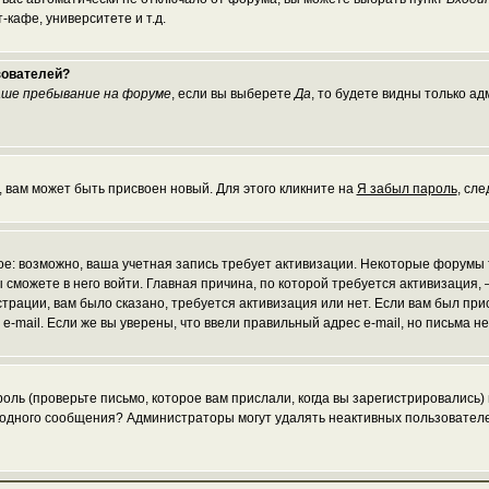
кафе, университете и т.д.
зователей?
ше пребывание на форуме
, если вы выберете
Да
, то будете видны только а
, вам может быть присвоен новый. Для этого кликните на
Я забыл пароль
, сл
рое: возможно, ваша учетная запись требует активизации. Некоторые форумы
 сможете в него войти. Главная причина, по которой требуется активизаци
рации, вам было сказано, требуется активизация или нет. Если вам был присл
 e-mail. Если же вы уверены, что ввели правильный адрес e-mail, но письма 
ль (проверьте письмо, которое вам прислали, когда вы зарегистрировались)
и одного сообщения? Администраторы могут удалять неактивных пользовател