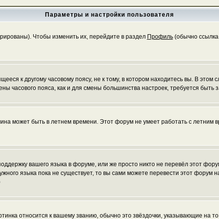
Параметры и настройки пользователя
трированы). Чтобы изменить их, перейдите в раздел
Профиль
(обычно ссылка 
еся к другому часовому поясу, не к тому, в котором находитесь вы. В этом с
 смены часового пояса, как и для смены большинства настроек, требуется быт
чина может быть в летнем времени. Этот форум не умеет работать с летним в
 поддержку вашего языка в форуме, или же просто никто не перевёл этот фор
нужного языка пока не существует, то вы сами можете перевести этот форум
)
ртинка относится к вашему званию, обычно это звёздочки, указывающие на то