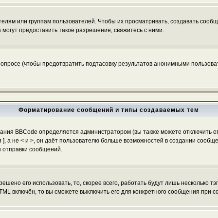
ям или группам пользователей. Чтобы их просматривать, создавать сообще
огут предоставить такое разрешение, свяжитесь с ними.
 опросе (чтобы предотвратить подтасовку результатов анонимными пользоват
Форматирование сообщений и типы создаваемых тем
ания BBCode определяется администратором (вы также можете отключить ег
[ и ], а не < и >, он даёт пользователю больше возможностей в создании со
ы отправки сообщений.
ешено его использовать, то, скорее всего, работать будут лишь несколько тэ
TML включён, то вы сможете выключить его для конкретного сообщения при с