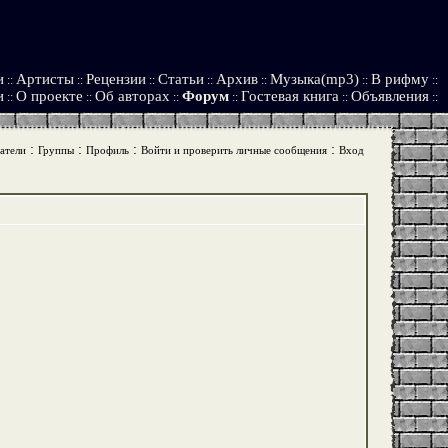
и
Артисты
Рецензии
Статьи
Архив
Музыка(mp3)
В рифму
::
::
::
::
::
::
::
и
О проекте
Об авторах
Форум
Гостевая книга
Объявления
::
::
::
::
::
::
:
:
:
:
атели
Группы
Профиль
Войти и проверить личные сообщения
Вход