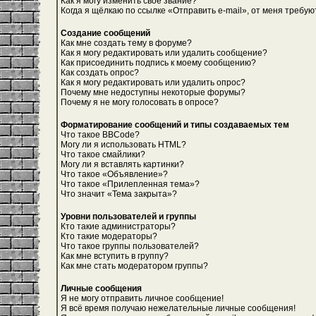
Как я могу изменить свое звание?
Когда я щёлкаю по ссылке «Отправить e-mail», от меня требую
Создание сообщений
Как мне создать тему в форуме?
Как я могу редактировать или удалить сообщение?
Как присоединить подпись к моему сообщению?
Как создать опрос?
Как я могу редактировать или удалить опрос?
Почему мне недоступны некоторые форумы?
Почему я не могу голосовать в опросе?
Форматирование сообщений и типы создаваемых тем
Что такое BBCode?
Могу ли я использовать HTML?
Что такое смайлики?
Могу ли я вставлять картинки?
Что такое «Объявление»?
Что такое «Прилепленная тема»?
Что значит «Тема закрыта»?
Уровни пользователей и группы
Кто такие администраторы?
Кто такие модераторы?
Что такое группы пользователей?
Как мне вступить в группу?
Как мне стать модератором группы?
Личные сообщения
Я не могу отправить личное сообщение!
Я всё время получаю нежелательные личные сообщения!