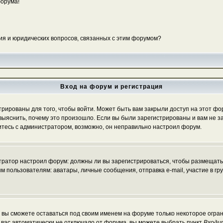
форума!
ия и юридических вопросов, связанных с этим форумом?
Вход на форум и регистрация
ированы для того, чтобы войти. Может быть вам закрыли доступ на этот фору
ыяснить, почему это произошло. Если вы были зарегистрированы и вам не зак
житесь с администратором, возможно, он неправильно настроил форум.
истратор настроил форум: должны ли вы зарегистрироваться, чтобы размещать
льзователям: аватары, личные сообщения, отправка e-mail, участие в группа
, вы сможете оставаться под своим именем на форуме только некоторое огран
ы вас автоматически не отключало от форума, вы можете выбрать пункт
Входи