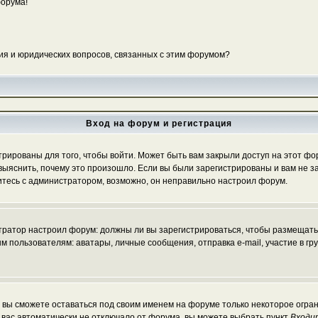
форума!
ия и юридических вопросов, связанных с этим форумом?
Вход на форум и регистрация
ированы для того, чтобы войти. Может быть вам закрыли доступ на этот фору
ыяснить, почему это произошло. Если вы были зарегистрированы и вам не зак
житесь с администратором, возможно, он неправильно настроил форум.
истратор настроил форум: должны ли вы зарегистрироваться, чтобы размещать
льзователям: аватары, личные сообщения, отправка e-mail, участие в группа
, вы сможете оставаться под своим именем на форуме только некоторое огран
ы вас автоматически не отключало от форума, вы можете выбрать пункт
Входи