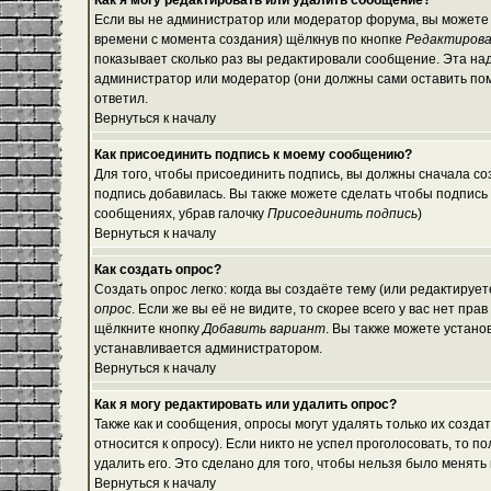
Как я могу редактировать или удалить сообщение?
Если вы не администратор или модератор форума, вы можете 
времени с момента создания) щёлкнув по кнопке
Редактиров
показывает сколько раз вы редактировали сообщение. Эта над
администратор или модератор (они должны сами оставить помет
ответил.
Вернуться к началу
Как присоединить подпись к моему сообщению?
Для того, чтобы присоединить подпись, вы должны сначала со
подпись добавилась. Вы также можете сделать чтобы подпись
сообщениях, убрав галочку
Присоединить подпись
)
Вернуться к началу
Как создать опрос?
Создать опрос легко: когда вы создаёте тему (или редактируе
опрос
. Если же вы её не видите, то скорее всего у вас нет пр
щёлкните кнопку
Добавить вариант
. Вы также можете устано
устанавливается администратором.
Вернуться к началу
Как я могу редактировать или удалить опрос?
Также как и сообщения, опросы могут удалять только их созд
относится к опросу). Если никто не успел проголосовать, то 
удалить его. Это сделано для того, чтобы нельзя было менять 
Вернуться к началу