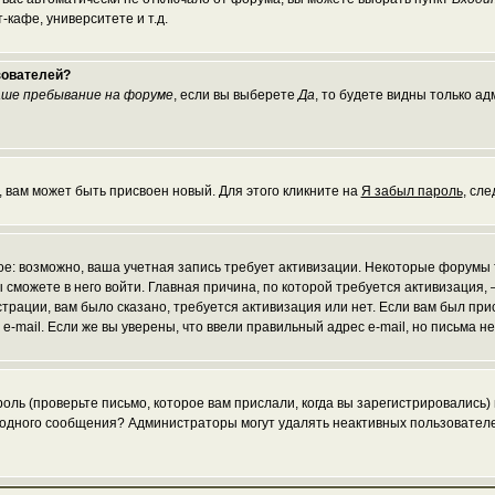
кафе, университете и т.д.
зователей?
ше пребывание на форуме
, если вы выберете
Да
, то будете видны только а
, вам может быть присвоен новый. Для этого кликните на
Я забыл пароль
, сл
рое: возможно, ваша учетная запись требует активизации. Некоторые форумы
 сможете в него войти. Главная причина, по которой требуется активизаци
рации, вам было сказано, требуется активизация или нет. Если вам был присл
 e-mail. Если же вы уверены, что ввели правильный адрес e-mail, но письма 
ль (проверьте письмо, которое вам прислали, когда вы зарегистрировались)
и одного сообщения? Администраторы могут удалять неактивных пользовател