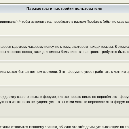
Параметры и настройки пользователя
трированы). Чтобы изменить их, перейдите в раздел
Профиль
(обычно ссылка 
еся к другому часовому поясу, не к тому, в котором находитесь вы. В этом с
 смены часового пояса, как и для смены большинства настроек, требуется быт
чина может быть в летнем времени. Этот форум не умеет работать с летним в
 поддержку вашего языка в форуме, или же просто никто не перевёл этот фор
нужного языка пока не существует, то вы сами можете перевести этот форум
)
ртинка относится к вашему званию, обычно это звёздочки, указывающие на то