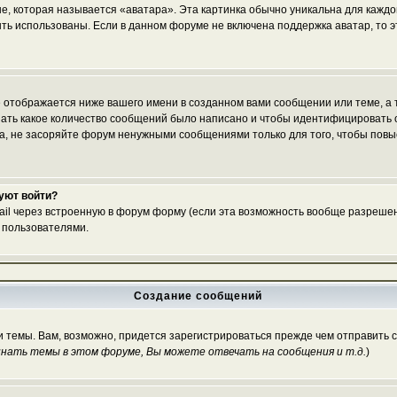
е, которая называется «аватара». Эта картинка обычно уникальна для каждо
 быть использованы. Если в данном форуме не включена поддержка аватар, то
 отображается ниже вашего имени в созданном вами сообщении или теме, а т
азать какое количество сообщений было написано и чтобы идентифицироват
, не засоряйте форум ненужными сообщениями только для того, чтобы повы
буют войти?
ail через встроенную в форум форму (если эта возможность вообще разрешен
 пользователями.
Создание сообщений
и темы. Вам, возможно, придется зарегистрироваться прежде чем отправить 
нать темы в этом форуме, Вы можете отвечать на сообщения и т.д.
)