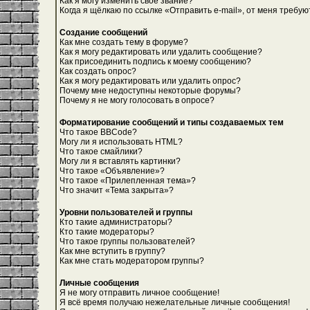
Как я могу изменить свое звание?
Когда я щёлкаю по ссылке «Отправить e-mail», от меня требую
Создание сообщений
Как мне создать тему в форуме?
Как я могу редактировать или удалить сообщение?
Как присоединить подпись к моему сообщению?
Как создать опрос?
Как я могу редактировать или удалить опрос?
Почему мне недоступны некоторые форумы?
Почему я не могу голосовать в опросе?
Форматирование сообщений и типы создаваемых тем
Что такое BBCode?
Могу ли я использовать HTML?
Что такое смайлики?
Могу ли я вставлять картинки?
Что такое «Объявление»?
Что такое «Прилепленная тема»?
Что значит «Тема закрыта»?
Уровни пользователей и группы
Кто такие администраторы?
Кто такие модераторы?
Что такое группы пользователей?
Как мне вступить в группу?
Как мне стать модератором группы?
Личные сообщения
Я не могу отправить личное сообщение!
Я всё время получаю нежелательные личные сообщения!