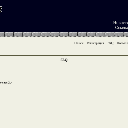
Новост
Ссылк
:
:
:
Поиск
Регистрация
FAQ
Пользов
FAQ
ателей?