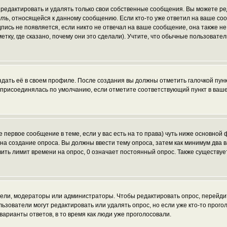
редактировать и удалять только свои собственные сообщения. Вы можете ред
ать
, относящейся к данному сообщению. Если кто-то уже ответил на ваше со
пись не появляется, если никто не отвечал на ваше сообщение, она также н
ку, где сказано, почему они это сделали). Учтите, что обычные пользователи
здать её в своем профиле. После создания вы должны отметить галочкой пун
 присоединялась по умолчанию, если отметите соответствующий пункт в ваш
те первое сообщение в теме, если у вас есть на то права) чуть ниже основн
ав на создание опроса. Вы должны ввести тему опроса, затем как минимум два 
вить лимит времени на опрос, 0 означает постоянный опрос. Также существуе
атели, модераторы или администраторы. Чтобы редактировать опрос, перейди
пользователи могут редактировать или удалять опрос, но если уже кто-то про
варианты ответов, в то время как люди уже проголосовали.