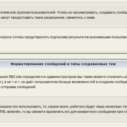
ям или группам пользователей. Чтобы их просматривать, создавать сообще
огут предоставить такое разрешение, свяжитесь с ними.
 опросе (чтобы предотвратить подтасовку результатов анонимными пользоват
Форматирование сообщений и типы создаваемых тем
ания BBCode определяется администратором (вы также можете отключить ег
[ и ], а не < и >, он даёт пользователю больше возможностей в создании со
ы отправки сообщений.
ешено его использовать, то, скорее всего, работать будут лишь несколько тэ
TML включён, то вы сможете выключить его для конкретного сообщения при с