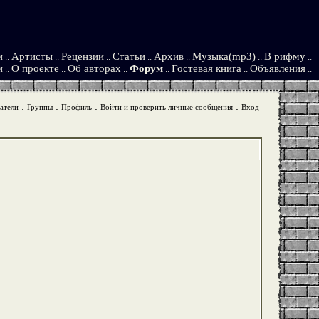
и
Артисты
Рецензии
Статьи
Архив
Музыка(mp3)
В рифму
::
::
::
::
::
::
::
и
О проекте
Об авторах
Форум
Гостевая книга
Объявления
::
::
::
::
::
::
:
:
:
:
атели
Группы
Профиль
Войти и проверить личные сообщения
Вход