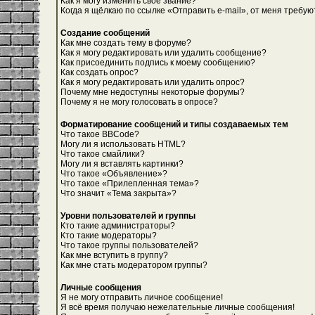
Как я могу изменить свое звание?
Когда я щёлкаю по ссылке «Отправить e-mail», от меня требую
Создание сообщений
Как мне создать тему в форуме?
Как я могу редактировать или удалить сообщение?
Как присоединить подпись к моему сообщению?
Как создать опрос?
Как я могу редактировать или удалить опрос?
Почему мне недоступны некоторые форумы?
Почему я не могу голосовать в опросе?
Форматирование сообщений и типы создаваемых тем
Что такое BBCode?
Могу ли я использовать HTML?
Что такое смайлики?
Могу ли я вставлять картинки?
Что такое «Объявление»?
Что такое «Прилепленная тема»?
Что значит «Тема закрыта»?
Уровни пользователей и группы
Кто такие администраторы?
Кто такие модераторы?
Что такое группы пользователей?
Как мне вступить в группу?
Как мне стать модератором группы?
Личные сообщения
Я не могу отправить личное сообщение!
Я всё время получаю нежелательные личные сообщения!