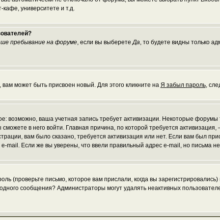
кафе, университете и т.д.
зователей?
ше пребывание на форуме
, если вы выберете
Да
, то будете видны только а
, вам может быть присвоен новый. Для этого кликните на
Я забыл пароль
, сл
рое: возможно, ваша учетная запись требует активизации. Некоторые форумы
 сможете в него войти. Главная причина, по которой требуется активизаци
рации, вам было сказано, требуется активизация или нет. Если вам был присл
 e-mail. Если же вы уверены, что ввели правильный адрес e-mail, но письма 
ль (проверьте письмо, которое вам прислали, когда вы зарегистрировались)
и одного сообщения? Администраторы могут удалять неактивных пользовател