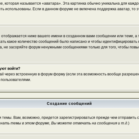
е, которая называется «аватара». Эта картинка обычно уникальна для каждо
 быть использованы. Если в данном форуме не включена поддержка аватар, то
 отображается ниже вашего имени в созданном вами сообщении или теме, а т
азать какое количество сообщений было написано и чтобы идентифицироват
, не засоряйте форум ненужными сообщениями только для того, чтобы повы
буют войти?
ail через встроенную в форум форму (если эта возможность вообще разрешен
 пользователями.
Создание сообщений
и темы. Вам, возможно, придется зарегистрироваться прежде чем отправить 
нать темы в этом форуме, Вы можете отвечать на сообщения и т.д.
)