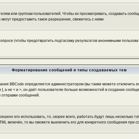
ям или группам пользователей. Чтобы их просматривать, создавать сообще
огут предоставить такое разрешение, свяжитесь с ними.
 опросе (чтобы предотвратить подтасовку результатов анонимными пользоват
Форматирование сообщений и типы создаваемых тем
ания BBCode определяется администратором (вы также можете отключить ег
[ и ], а не < и >, он даёт пользователю больше возможностей в создании со
ы отправки сообщений.
ешено его использовать, то, скорее всего, работать будут лишь несколько тэ
TML включён, то вы сможете выключить его для конкретного сообщения при с