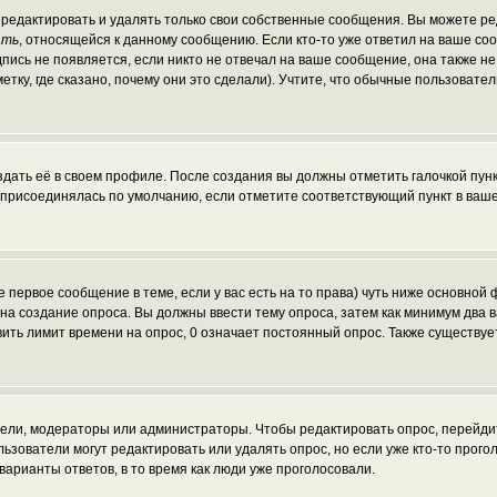
редактировать и удалять только свои собственные сообщения. Вы можете ред
ать
, относящейся к данному сообщению. Если кто-то уже ответил на ваше со
пись не появляется, если никто не отвечал на ваше сообщение, она также н
ку, где сказано, почему они это сделали). Учтите, что обычные пользователи
здать её в своем профиле. После создания вы должны отметить галочкой пун
 присоединялась по умолчанию, если отметите соответствующий пункт в ваш
те первое сообщение в теме, если у вас есть на то права) чуть ниже основн
ав на создание опроса. Вы должны ввести тему опроса, затем как минимум два 
вить лимит времени на опрос, 0 означает постоянный опрос. Также существуе
атели, модераторы или администраторы. Чтобы редактировать опрос, перейди
пользователи могут редактировать или удалять опрос, но если уже кто-то про
варианты ответов, в то время как люди уже проголосовали.