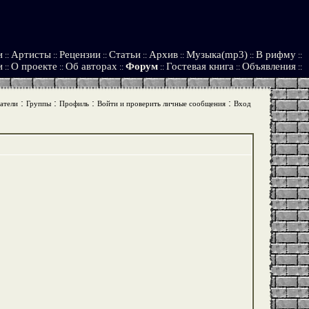
и
Артисты
Рецензии
Статьи
Архив
Музыка(mp3)
В рифму
::
::
::
::
::
::
::
и
О проекте
Об авторах
Форум
Гостевая книга
Объявления
::
::
::
::
::
::
:
:
:
:
атели
Группы
Профиль
Войти и проверить личные сообщения
Вход