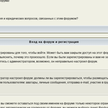
форума!
ия и юридических вопросов, связанных с этим форумом?
Вход на форум и регистрация
ированы для того, чтобы войти. Может быть вам закрыли доступ на этот фору
ыяснить, почему это произошло. Если вы были зарегистрированы и вам не зак
житесь с администратором, возможно, он неправильно настроил форум.
истратор настроил форум: должны ли вы зарегистрироваться, чтобы размещать
льзователям: аватары, личные сообщения, отправка e-mail, участие в группа
, вы сможете оставаться под своим именем на форуме только некоторое огран
ы вас автоматически не отключало от форума, вы можете выбрать пункт
Входи