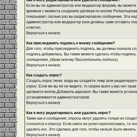
Как я могу редактировать или удалить сообщение?
Если вы не администратор или модератор форума, вы можете 
времени с момента создания) щёлкнув по кнопке
Редактиров
показывает сколько раз вы редактировали сообщение. Эта над
администратор или модератор (они должны сами оставить помет
ответил.
Вернуться к началу
Как присоединить подпись к моему сообщению?
Для того, чтобы присоединить подпись, вы должны сначала со
подпись добавилась. Вы также можете сделать чтобы подпись
сообщениях, убрав галочку
Присоединить подпись
)
Вернуться к началу
Как создать опрос?
Создать опрос легко: когда вы создаёте тему (или редактируе
опрос
. Если же вы её не видите, то скорее всего у вас нет пр
щёлкните кнопку
Добавить вариант
. Вы также можете устано
устанавливается администратором.
Вернуться к началу
Как я могу редактировать или удалить опрос?
Также как и сообщения, опросы могут удалять только их созд
относится к опросу). Если никто не успел проголосовать, то 
удалить его. Это сделано для того, чтобы нельзя было менять 
Вернуться к началу