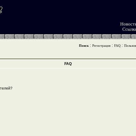
Новост
Ссылк
:
:
:
Поиск
Регистрация
FAQ
Пользов
FAQ
ателей?