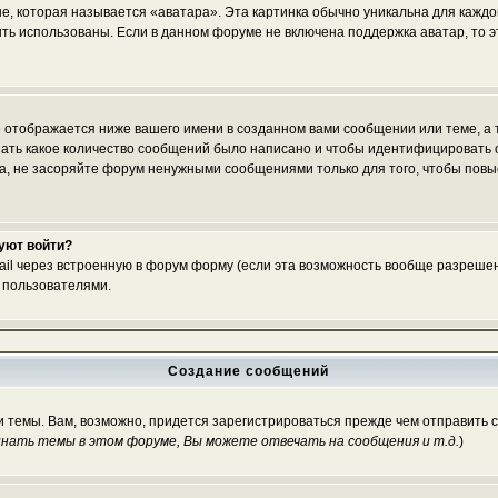
е, которая называется «аватара». Эта картинка обычно уникальна для каждо
 быть использованы. Если в данном форуме не включена поддержка аватар, то
 отображается ниже вашего имени в созданном вами сообщении или теме, а т
азать какое количество сообщений было написано и чтобы идентифицироват
, не засоряйте форум ненужными сообщениями только для того, чтобы повы
буют войти?
ail через встроенную в форум форму (если эта возможность вообще разрешен
 пользователями.
Создание сообщений
и темы. Вам, возможно, придется зарегистрироваться прежде чем отправить 
нать темы в этом форуме, Вы можете отвечать на сообщения и т.д.
)