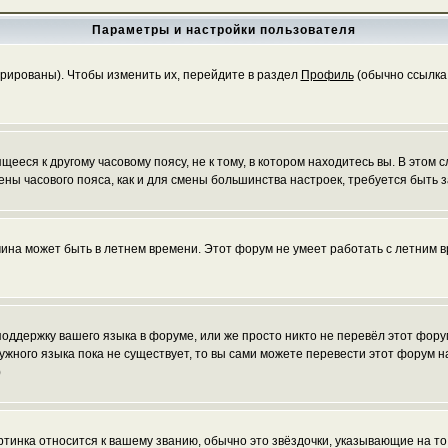
Параметры и настройки пользователя
трированы). Чтобы изменить их, перейдите в раздел
Профиль
(обычно ссылка 
еся к другому часовому поясу, не к тому, в котором находитесь вы. В этом с
 смены часового пояса, как и для смены большинства настроек, требуется быт
чина может быть в летнем времени. Этот форум не умеет работать с летним в
 поддержку вашего языка в форуме, или же просто никто не перевёл этот фор
нужного языка пока не существует, то вы сами можете перевести этот форум
)
ртинка относится к вашему званию, обычно это звёздочки, указывающие на то