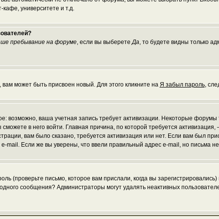
кафе, университете и т.д.
зователей?
ше пребывание на форуме
, если вы выберете
Да
, то будете видны только а
, вам может быть присвоен новый. Для этого кликните на
Я забыл пароль
, сл
рое: возможно, ваша учетная запись требует активизации. Некоторые форумы
 сможете в него войти. Главная причина, по которой требуется активизаци
рации, вам было сказано, требуется активизация или нет. Если вам был присл
 e-mail. Если же вы уверены, что ввели правильный адрес e-mail, но письма 
ль (проверьте письмо, которое вам прислали, когда вы зарегистрировались)
и одного сообщения? Администраторы могут удалять неактивных пользовател