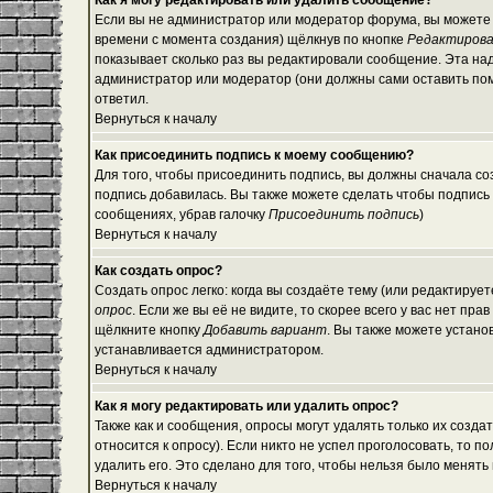
Как я могу редактировать или удалить сообщение?
Если вы не администратор или модератор форума, вы можете 
времени с момента создания) щёлкнув по кнопке
Редактиров
показывает сколько раз вы редактировали сообщение. Эта над
администратор или модератор (они должны сами оставить помет
ответил.
Вернуться к началу
Как присоединить подпись к моему сообщению?
Для того, чтобы присоединить подпись, вы должны сначала со
подпись добавилась. Вы также можете сделать чтобы подпись
сообщениях, убрав галочку
Присоединить подпись
)
Вернуться к началу
Как создать опрос?
Создать опрос легко: когда вы создаёте тему (или редактируе
опрос
. Если же вы её не видите, то скорее всего у вас нет пр
щёлкните кнопку
Добавить вариант
. Вы также можете устано
устанавливается администратором.
Вернуться к началу
Как я могу редактировать или удалить опрос?
Также как и сообщения, опросы могут удалять только их созд
относится к опросу). Если никто не успел проголосовать, то 
удалить его. Это сделано для того, чтобы нельзя было менять 
Вернуться к началу