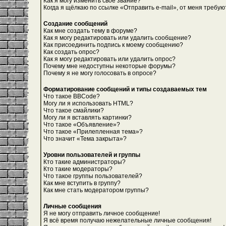
Как я могу изменить свое звание?
Когда я щёлкаю по ссылке «Отправить e-mail», от меня требую
Создание сообщений
Как мне создать тему в форуме?
Как я могу редактировать или удалить сообщение?
Как присоединить подпись к моему сообщению?
Как создать опрос?
Как я могу редактировать или удалить опрос?
Почему мне недоступны некоторые форумы?
Почему я не могу голосовать в опросе?
Форматирование сообщений и типы создаваемых тем
Что такое BBCode?
Могу ли я использовать HTML?
Что такое смайлики?
Могу ли я вставлять картинки?
Что такое «Объявление»?
Что такое «Прилепленная тема»?
Что значит «Тема закрыта»?
Уровни пользователей и группы
Кто такие администраторы?
Кто такие модераторы?
Что такое группы пользователей?
Как мне вступить в группу?
Как мне стать модератором группы?
Личные сообщения
Я не могу отправить личное сообщение!
Я всё время получаю нежелательные личные сообщения!