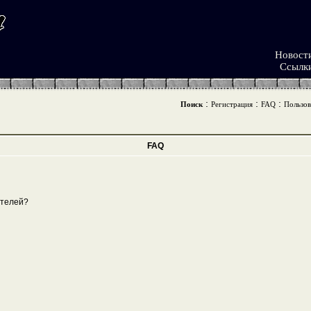
Новост
Ссылк
:
:
:
Поиск
Регистрация
FAQ
Пользов
FAQ
ателей?