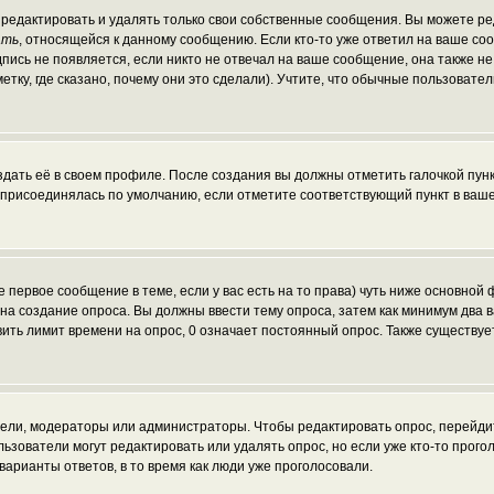
редактировать и удалять только свои собственные сообщения. Вы можете ред
ать
, относящейся к данному сообщению. Если кто-то уже ответил на ваше со
пись не появляется, если никто не отвечал на ваше сообщение, она также н
ку, где сказано, почему они это сделали). Учтите, что обычные пользователи
здать её в своем профиле. После создания вы должны отметить галочкой пун
 присоединялась по умолчанию, если отметите соответствующий пункт в ваш
те первое сообщение в теме, если у вас есть на то права) чуть ниже основн
ав на создание опроса. Вы должны ввести тему опроса, затем как минимум два 
вить лимит времени на опрос, 0 означает постоянный опрос. Также существуе
атели, модераторы или администраторы. Чтобы редактировать опрос, перейди
пользователи могут редактировать или удалять опрос, но если уже кто-то про
варианты ответов, в то время как люди уже проголосовали.