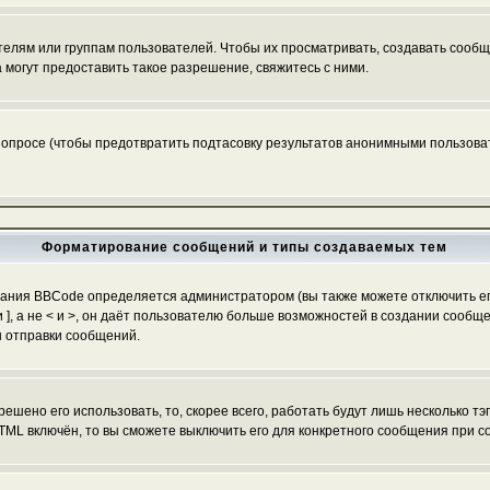
ям или группам пользователей. Чтобы их просматривать, создавать сообще
огут предоставить такое разрешение, свяжитесь с ними.
 опросе (чтобы предотвратить подтасовку результатов анонимными пользоват
Форматирование сообщений и типы создаваемых тем
ания BBCode определяется администратором (вы также можете отключить ег
[ и ], а не < и >, он даёт пользователю больше возможностей в создании со
ы отправки сообщений.
ешено его использовать, то, скорее всего, работать будут лишь несколько тэ
TML включён, то вы сможете выключить его для конкретного сообщения при с