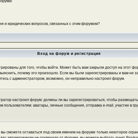
форума!
ия и юридических вопросов, связанных с этим форумом?
Вход на форум и регистрация
ированы для того, чтобы войти. Может быть вам закрыли доступ на этот фору
ыяснить, почему это произошло. Если вы были зарегистрированы и вам не зак
житесь с администратором, возможно, он неправильно настроил форум.
истратор настроил форум: должны ли вы зарегистрироваться, чтобы размещать
льзователям: аватары, личные сообщения, отправка e-mail, участие в группа
, вы сможете оставаться под своим именем на форуме только некоторое огран
ы вас автоматически не отключало от форума, вы можете выбрать пункт
Входи