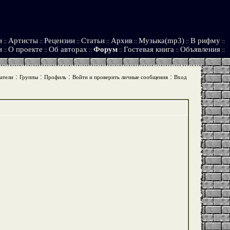
и
Артисты
Рецензии
Статьи
Архив
Музыка(mp3)
В рифму
::
::
::
::
::
::
::
и
О проекте
Об авторах
Форум
Гостевая книга
Объявления
::
::
::
::
::
::
:
:
:
:
атели
Группы
Профиль
Войти и проверить личные сообщения
Вход