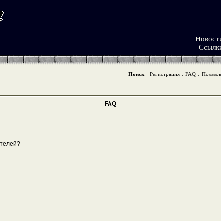
Новост
Ссылк
:
:
:
Поиск
Регистрация
FAQ
Пользов
FAQ
ателей?