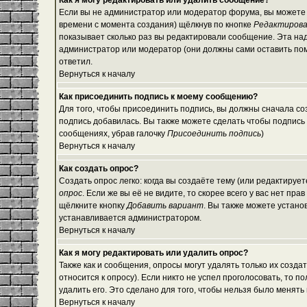
Как я могу редактировать или удалить сообщение?
Если вы не администратор или модератор форума, вы можете 
времени с момента создания) щёлкнув по кнопке
Редактиров
показывает сколько раз вы редактировали сообщение. Эта над
администратор или модератор (они должны сами оставить помет
ответил.
Вернуться к началу
Как присоединить подпись к моему сообщению?
Для того, чтобы присоединить подпись, вы должны сначала со
подпись добавилась. Вы также можете сделать чтобы подпись
сообщениях, убрав галочку
Присоединить подпись
)
Вернуться к началу
Как создать опрос?
Создать опрос легко: когда вы создаёте тему (или редактируе
опрос
. Если же вы её не видите, то скорее всего у вас нет пр
щёлкните кнопку
Добавить вариант
. Вы также можете устано
устанавливается администратором.
Вернуться к началу
Как я могу редактировать или удалить опрос?
Также как и сообщения, опросы могут удалять только их созд
относится к опросу). Если никто не успел проголосовать, то 
удалить его. Это сделано для того, чтобы нельзя было менять 
Вернуться к началу