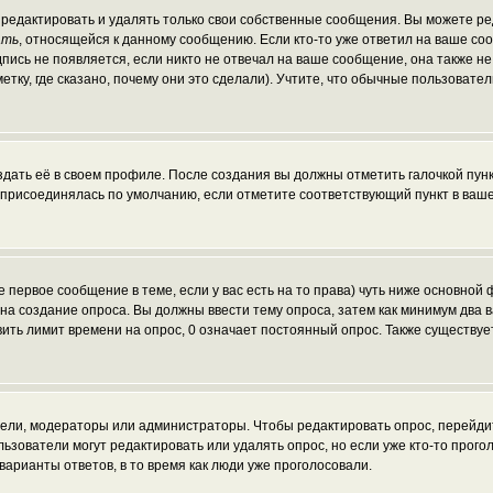
редактировать и удалять только свои собственные сообщения. Вы можете ред
ать
, относящейся к данному сообщению. Если кто-то уже ответил на ваше со
пись не появляется, если никто не отвечал на ваше сообщение, она также н
ку, где сказано, почему они это сделали). Учтите, что обычные пользователи
здать её в своем профиле. После создания вы должны отметить галочкой пун
 присоединялась по умолчанию, если отметите соответствующий пункт в ваш
те первое сообщение в теме, если у вас есть на то права) чуть ниже основн
ав на создание опроса. Вы должны ввести тему опроса, затем как минимум два 
вить лимит времени на опрос, 0 означает постоянный опрос. Также существуе
атели, модераторы или администраторы. Чтобы редактировать опрос, перейди
пользователи могут редактировать или удалять опрос, но если уже кто-то про
варианты ответов, в то время как люди уже проголосовали.