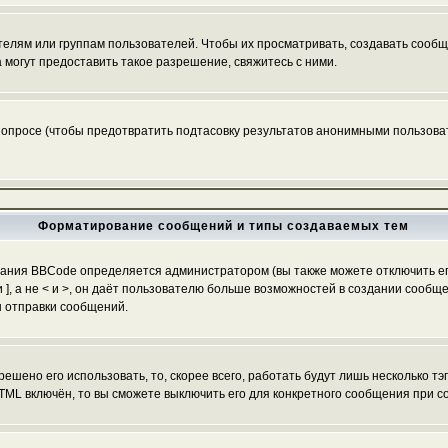
ям или группам пользователей. Чтобы их просматривать, создавать сообще
огут предоставить такое разрешение, свяжитесь с ними.
 опросе (чтобы предотвратить подтасовку результатов анонимными пользоват
Форматирование сообщений и типы создаваемых тем
ания BBCode определяется администратором (вы также можете отключить ег
[ и ], а не < и >, он даёт пользователю больше возможностей в создании со
ы отправки сообщений.
ешено его использовать, то, скорее всего, работать будут лишь несколько тэ
TML включён, то вы сможете выключить его для конкретного сообщения при с