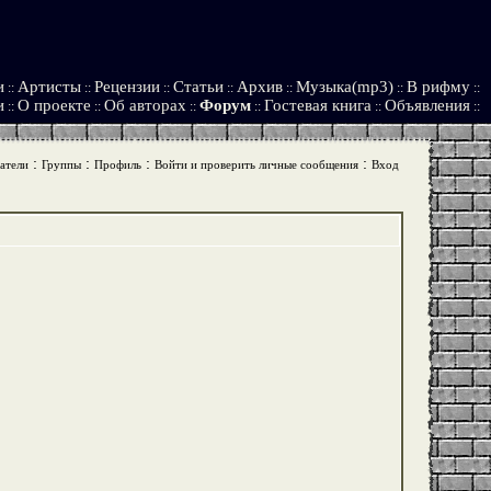
и
Артисты
Рецензии
Статьи
Архив
Музыка(mp3)
В рифму
::
::
::
::
::
::
::
и
О проекте
Об авторах
Форум
Гостевая книга
Объявления
::
::
::
::
::
::
:
:
:
:
атели
Группы
Профиль
Войти и проверить личные сообщения
Вход