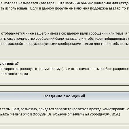
е, которая называется «аватара». Эта картинка обычно уникальна для каждо
 быть использованы. Если в данном форуме не включена поддержка аватар, то
 отображается ниже вашего имени в созданном вами сообщении или теме, а т
азать какое количество сообщений было написано и чтобы идентифицироват
, не засоряйте форум ненужными сообщениями только для того, чтобы повы
буют войти?
ail через встроенную в форум форму (если эта возможность вообще разрешен
 пользователями.
Создание сообщений
и темы. Вам, возможно, придется зарегистрироваться прежде чем отправить 
нать темы в этом форуме, Вы можете отвечать на сообщения и т.д.
)