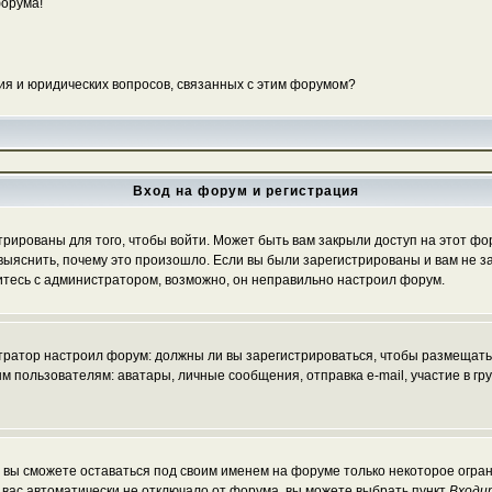
форума!
ия и юридических вопросов, связанных с этим форумом?
Вход на форум и регистрация
ированы для того, чтобы войти. Может быть вам закрыли доступ на этот фору
ыяснить, почему это произошло. Если вы были зарегистрированы и вам не зак
житесь с администратором, возможно, он неправильно настроил форум.
истратор настроил форум: должны ли вы зарегистрироваться, чтобы размещать
льзователям: аватары, личные сообщения, отправка e-mail, участие в группа
, вы сможете оставаться под своим именем на форуме только некоторое огран
ы вас автоматически не отключало от форума, вы можете выбрать пункт
Входи