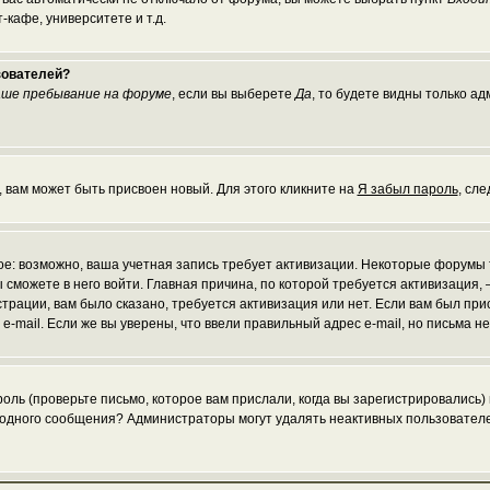
кафе, университете и т.д.
зователей?
ше пребывание на форуме
, если вы выберете
Да
, то будете видны только а
, вам может быть присвоен новый. Для этого кликните на
Я забыл пароль
, сл
рое: возможно, ваша учетная запись требует активизации. Некоторые форумы
 сможете в него войти. Главная причина, по которой требуется активизаци
рации, вам было сказано, требуется активизация или нет. Если вам был присл
 e-mail. Если же вы уверены, что ввели правильный адрес e-mail, но письма 
ль (проверьте письмо, которое вам прислали, когда вы зарегистрировались)
и одного сообщения? Администраторы могут удалять неактивных пользовател