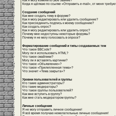
Как я могу изменить свое звание?
Когда я щёлкаю по ссылке «Отправить e-mail», от меня требую
Создание сообщений
Как мне создать тему в форуме?
Как я могу редактировать или удалить сообщение?
Как присоединить подпись к моему сообщению?
Как создать опрос?
Как я могу редактировать или удалить опрос?
Почему мне недоступны некоторые форумы?
Почему я не могу голосовать в опросе?
Форматирование сообщений и типы создаваемых тем
Что такое BBCode?
Могу ли я использовать HTML?
Что такое смайлики?
Могу ли я вставлять картинки?
Что такое «Объявление»?
Что такое «Прилепленная тема»?
Что значит «Тема закрыта»?
Уровни пользователей и группы
Кто такие администраторы?
Кто такие модераторы?
Что такое группы пользователей?
Как мне вступить в группу?
Как мне стать модератором группы?
Личные сообщения
Я не могу отправить личное сообщение!
Я всё время получаю нежелательные личные сообщения!