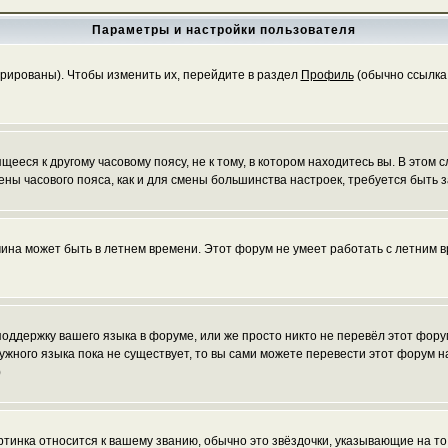
Параметры и настройки пользователя
трированы). Чтобы изменить их, перейдите в раздел
Профиль
(обычно ссылка 
еся к другому часовому поясу, не к тому, в котором находитесь вы. В этом с
 смены часового пояса, как и для смены большинства настроек, требуется быт
чина может быть в летнем времени. Этот форум не умеет работать с летним в
 поддержку вашего языка в форуме, или же просто никто не перевёл этот фор
нужного языка пока не существует, то вы сами можете перевести этот форум
)
ртинка относится к вашему званию, обычно это звёздочки, указывающие на то