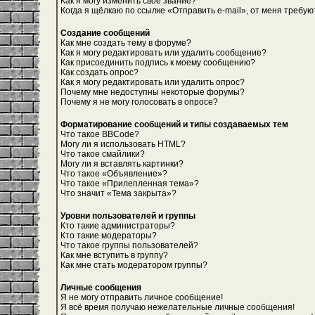
Как я могу изменить свое звание?
Когда я щёлкаю по ссылке «Отправить e-mail», от меня требую
Создание сообщений
Как мне создать тему в форуме?
Как я могу редактировать или удалить сообщение?
Как присоединить подпись к моему сообщению?
Как создать опрос?
Как я могу редактировать или удалить опрос?
Почему мне недоступны некоторые форумы?
Почему я не могу голосовать в опросе?
Форматирование сообщений и типы создаваемых тем
Что такое BBCode?
Могу ли я использовать HTML?
Что такое смайлики?
Могу ли я вставлять картинки?
Что такое «Объявление»?
Что такое «Прилепленная тема»?
Что значит «Тема закрыта»?
Уровни пользователей и группы
Кто такие администраторы?
Кто такие модераторы?
Что такое группы пользователей?
Как мне вступить в группу?
Как мне стать модератором группы?
Личные сообщения
Я не могу отправить личное сообщение!
Я всё время получаю нежелательные личные сообщения!