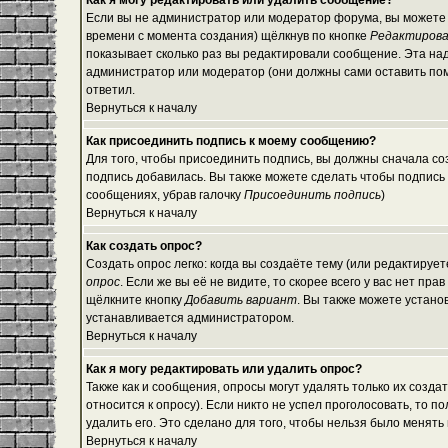
Как я могу редактировать или удалить сообщение?
Если вы не администратор или модератор форума, вы можете 
времени с момента создания) щёлкнув по кнопке
Редактиров
показывает сколько раз вы редактировали сообщение. Эта над
администратор или модератор (они должны сами оставить помет
ответил.
Вернуться к началу
Как присоединить подпись к моему сообщению?
Для того, чтобы присоединить подпись, вы должны сначала со
подпись добавилась. Вы также можете сделать чтобы подпись
сообщениях, убрав галочку
Присоединить подпись
)
Вернуться к началу
Как создать опрос?
Создать опрос легко: когда вы создаёте тему (или редактируе
опрос
. Если же вы её не видите, то скорее всего у вас нет пр
щёлкните кнопку
Добавить вариант
. Вы также можете устано
устанавливается администратором.
Вернуться к началу
Как я могу редактировать или удалить опрос?
Также как и сообщения, опросы могут удалять только их созд
относится к опросу). Если никто не успел проголосовать, то 
удалить его. Это сделано для того, чтобы нельзя было менять 
Вернуться к началу