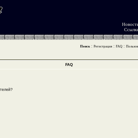
Новост
Ссылк
:
:
:
Поиск
Регистрация
FAQ
Пользов
FAQ
ателей?