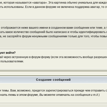
е, которая называется «аватара». Эта картинка обычно уникальна для каждо
 быть использованы. Если в данном форуме не включена поддержка аватар, то
 отображается ниже вашего имени в созданном вами сообщении или теме, а т
азать какое количество сообщений было написано и чтобы идентифицироват
, не засоряйте форум ненужными сообщениями только для того, чтобы повы
буют войти?
ail через встроенную в форум форму (если эта возможность вообще разрешен
 пользователями.
Создание сообщений
и темы. Вам, возможно, придется зарегистрироваться прежде чем отправить 
нать темы в этом форуме, Вы можете отвечать на сообщения и т.д.
)