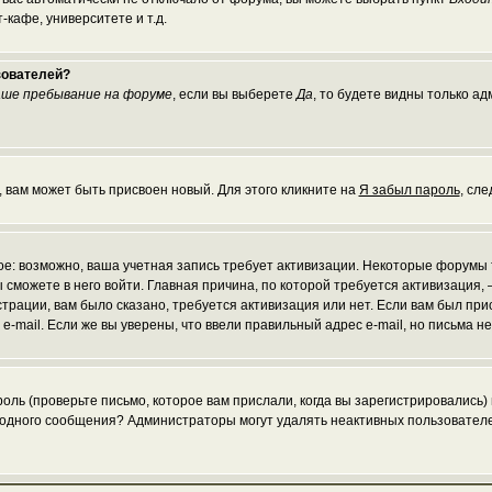
кафе, университете и т.д.
зователей?
ше пребывание на форуме
, если вы выберете
Да
, то будете видны только а
, вам может быть присвоен новый. Для этого кликните на
Я забыл пароль
, сл
рое: возможно, ваша учетная запись требует активизации. Некоторые форумы
 сможете в него войти. Главная причина, по которой требуется активизаци
рации, вам было сказано, требуется активизация или нет. Если вам был присл
 e-mail. Если же вы уверены, что ввели правильный адрес e-mail, но письма 
ль (проверьте письмо, которое вам прислали, когда вы зарегистрировались)
и одного сообщения? Администраторы могут удалять неактивных пользовател