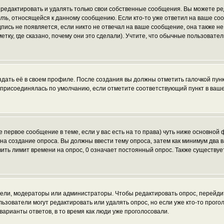
редактировать и удалять только свои собственные сообщения. Вы можете ред
ать
, относящейся к данному сообщению. Если кто-то уже ответил на ваше со
пись не появляется, если никто не отвечал на ваше сообщение, она также н
ку, где сказано, почему они это сделали). Учтите, что обычные пользователи
здать её в своем профиле. После создания вы должны отметить галочкой пун
 присоединялась по умолчанию, если отметите соответствующий пункт в ваш
те первое сообщение в теме, если у вас есть на то права) чуть ниже основн
ав на создание опроса. Вы должны ввести тему опроса, затем как минимум два 
вить лимит времени на опрос, 0 означает постоянный опрос. Также существуе
атели, модераторы или администраторы. Чтобы редактировать опрос, перейди
пользователи могут редактировать или удалять опрос, но если уже кто-то про
варианты ответов, в то время как люди уже проголосовали.