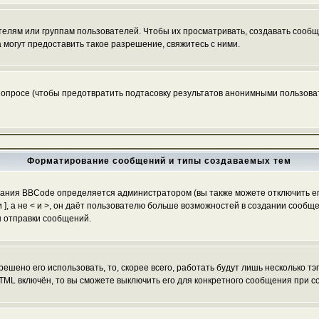
ям или группам пользователей. Чтобы их просматривать, создавать сообще
огут предоставить такое разрешение, свяжитесь с ними.
 опросе (чтобы предотвратить подтасовку результатов анонимными пользоват
Форматирование сообщений и типы создаваемых тем
ания BBCode определяется администратором (вы также можете отключить ег
[ и ], а не < и >, он даёт пользователю больше возможностей в создании со
ы отправки сообщений.
ешено его использовать, то, скорее всего, работать будут лишь несколько тэ
TML включён, то вы сможете выключить его для конкретного сообщения при с