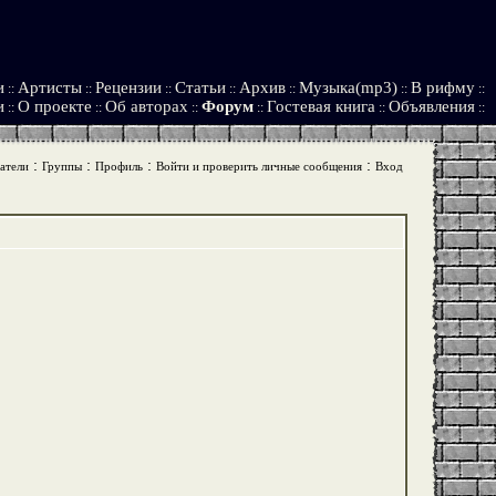
и
Артисты
Рецензии
Статьи
Архив
Музыка(mp3)
В рифму
::
::
::
::
::
::
::
и
О проекте
Об авторах
Форум
Гостевая книга
Объявления
::
::
::
::
::
::
:
:
:
:
атели
Группы
Профиль
Войти и проверить личные сообщения
Вход