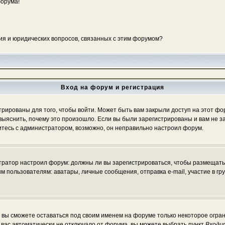
форума!
ия и юридических вопросов, связанных с этим форумом?
Вход на форум и регистрация
ированы для того, чтобы войти. Может быть вам закрыли доступ на этот фору
ыяснить, почему это произошло. Если вы были зарегистрированы и вам не зак
житесь с администратором, возможно, он неправильно настроил форум.
истратор настроил форум: должны ли вы зарегистрироваться, чтобы размещать
льзователям: аватары, личные сообщения, отправка e-mail, участие в группа
, вы сможете оставаться под своим именем на форуме только некоторое огран
ы вас автоматически не отключало от форума, вы можете выбрать пункт
Входи