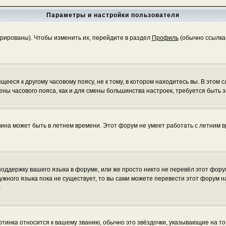
Параметры и настройки пользователя
трированы). Чтобы изменить их, перейдите в раздел
Профиль
(обычно ссылка 
еся к другому часовому поясу, не к тому, в котором находитесь вы. В этом с
 смены часового пояса, как и для смены большинства настроек, требуется быт
чина может быть в летнем времени. Этот форум не умеет работать с летним в
 поддержку вашего языка в форуме, или же просто никто не перевёл этот фор
нужного языка пока не существует, то вы сами можете перевести этот форум
)
ртинка относится к вашему званию, обычно это звёздочки, указывающие на то