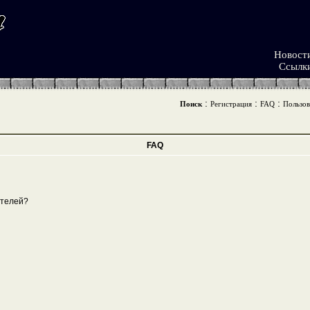
Новост
Ссылк
:
:
:
Поиск
Регистрация
FAQ
Пользов
FAQ
ателей?