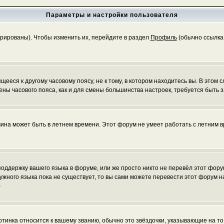
Параметры и настройки пользователя
трированы). Чтобы изменить их, перейдите в раздел
Профиль
(обычно ссылка 
еся к другому часовому поясу, не к тому, в котором находитесь вы. В этом с
 смены часового пояса, как и для смены большинства настроек, требуется быт
чина может быть в летнем времени. Этот форум не умеет работать с летним в
 поддержку вашего языка в форуме, или же просто никто не перевёл этот фор
нужного языка пока не существует, то вы сами можете перевести этот форум
)
ртинка относится к вашему званию, обычно это звёздочки, указывающие на то