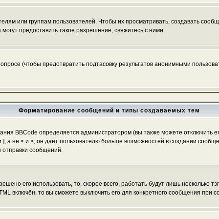
ям или группам пользователей. Чтобы их просматривать, создавать сообще
огут предоставить такое разрешение, свяжитесь с ними.
 опросе (чтобы предотвратить подтасовку результатов анонимными пользоват
Форматирование сообщений и типы создаваемых тем
ания BBCode определяется администратором (вы также можете отключить ег
[ и ], а не < и >, он даёт пользователю больше возможностей в создании со
ы отправки сообщений.
ешено его использовать, то, скорее всего, работать будут лишь несколько тэ
TML включён, то вы сможете выключить его для конкретного сообщения при с