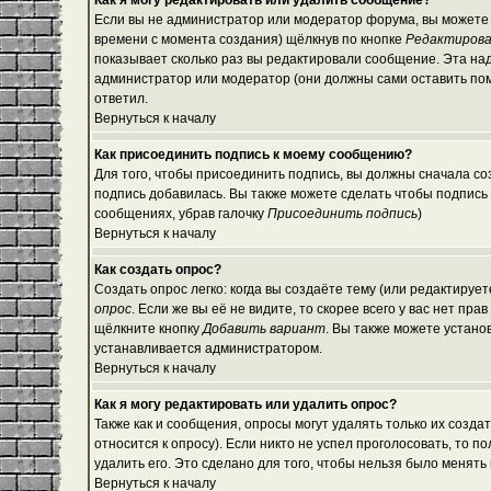
Как я могу редактировать или удалить сообщение?
Если вы не администратор или модератор форума, вы можете 
времени с момента создания) щёлкнув по кнопке
Редактиров
показывает сколько раз вы редактировали сообщение. Эта над
администратор или модератор (они должны сами оставить помет
ответил.
Вернуться к началу
Как присоединить подпись к моему сообщению?
Для того, чтобы присоединить подпись, вы должны сначала со
подпись добавилась. Вы также можете сделать чтобы подпись
сообщениях, убрав галочку
Присоединить подпись
)
Вернуться к началу
Как создать опрос?
Создать опрос легко: когда вы создаёте тему (или редактируе
опрос
. Если же вы её не видите, то скорее всего у вас нет пр
щёлкните кнопку
Добавить вариант
. Вы также можете устано
устанавливается администратором.
Вернуться к началу
Как я могу редактировать или удалить опрос?
Также как и сообщения, опросы могут удалять только их созд
относится к опросу). Если никто не успел проголосовать, то 
удалить его. Это сделано для того, чтобы нельзя было менять 
Вернуться к началу