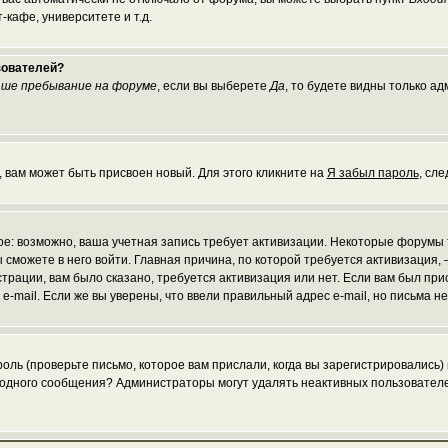
кафе, университете и т.д.
зователей?
ше пребывание на форуме
, если вы выберете
Да
, то будете видны только а
, вам может быть присвоен новый. Для этого кликните на
Я забыл пароль
, сл
рое: возможно, ваша учетная запись требует активизации. Некоторые форумы
 сможете в него войти. Главная причина, по которой требуется активизаци
рации, вам было сказано, требуется активизация или нет. Если вам был присл
 e-mail. Если же вы уверены, что ввели правильный адрес e-mail, но письма 
ль (проверьте письмо, которое вам прислали, когда вы зарегистрировались)
и одного сообщения? Администраторы могут удалять неактивных пользовател