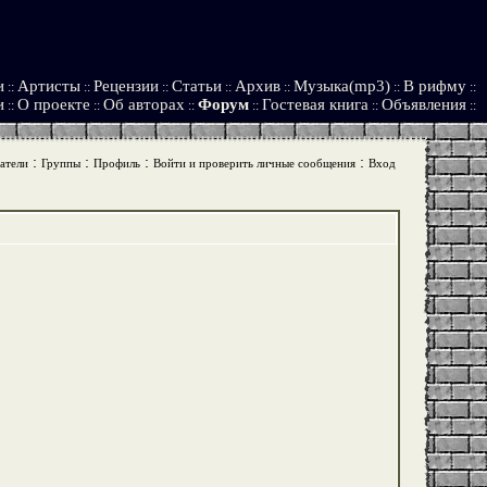
и
Артисты
Рецензии
Статьи
Архив
Музыка(mp3)
В рифму
::
::
::
::
::
::
::
и
О проекте
Об авторах
Форум
Гостевая книга
Объявления
::
::
::
::
::
::
:
:
:
:
атели
Группы
Профиль
Войти и проверить личные сообщения
Вход