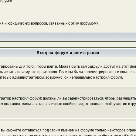
форума!
ия и юридических вопросов, связанных с этим форумом?
Вход на форум и регистрация
ированы для того, чтобы войти. Может быть вам закрыли доступ на этот фору
ыяснить, почему это произошло. Если вы были зарегистрированы и вам не зак
житесь с администратором, возможно, он неправильно настроил форум.
истратор настроил форум: должны ли вы зарегистрироваться, чтобы размещать
льзователям: аватары, личные сообщения, отправка e-mail, участие в группа
, вы сможете оставаться под своим именем на форуме только некоторое огран
ы вас автоматически не отключало от форума, вы можете выбрать пункт
Входи