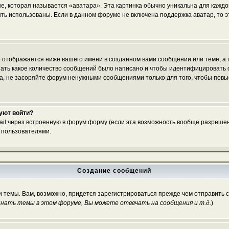
е, которая называется «аватара». Эта картинка обычно уникальна для каждо
 быть использованы. Если в данном форуме не включена поддержка аватар, то
 отображается ниже вашего имени в созданном вами сообщении или теме, а т
азать какое количество сообщений было написано и чтобы идентифицироват
, не засоряйте форум ненужными сообщениями только для того, чтобы повы
буют войти?
ail через встроенную в форум форму (если эта возможность вообще разрешен
 пользователями.
Создание сообщений
и темы. Вам, возможно, придется зарегистрироваться прежде чем отправить 
нать темы в этом форуме, Вы можете отвечать на сообщения и т.д.
)