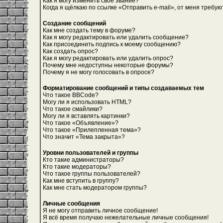
Как я могу изменить свое звание?
Когда я щёлкаю по ссылке «Отправить e-mail», от меня требую
Создание сообщений
Как мне создать тему в форуме?
Как я могу редактировать или удалить сообщение?
Как присоединить подпись к моему сообщению?
Как создать опрос?
Как я могу редактировать или удалить опрос?
Почему мне недоступны некоторые форумы?
Почему я не могу голосовать в опросе?
Форматирование сообщений и типы создаваемых тем
Что такое BBCode?
Могу ли я использовать HTML?
Что такое смайлики?
Могу ли я вставлять картинки?
Что такое «Объявление»?
Что такое «Прилепленная тема»?
Что значит «Тема закрыта»?
Уровни пользователей и группы
Кто такие администраторы?
Кто такие модераторы?
Что такое группы пользователей?
Как мне вступить в группу?
Как мне стать модератором группы?
Личные сообщения
Я не могу отправить личное сообщение!
Я всё время получаю нежелательные личные сообщения!