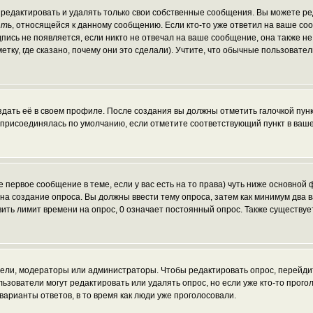
редактировать и удалять только свои собственные сообщения. Вы можете ред
ать
, относящейся к данному сообщению. Если кто-то уже ответил на ваше со
пись не появляется, если никто не отвечал на ваше сообщение, она также н
ку, где сказано, почему они это сделали). Учтите, что обычные пользователи
здать её в своем профиле. После создания вы должны отметить галочкой пун
 присоединялась по умолчанию, если отметите соответствующий пункт в ваш
те первое сообщение в теме, если у вас есть на то права) чуть ниже основн
ав на создание опроса. Вы должны ввести тему опроса, затем как минимум два 
вить лимит времени на опрос, 0 означает постоянный опрос. Также существуе
атели, модераторы или администраторы. Чтобы редактировать опрос, перейди
пользователи могут редактировать или удалять опрос, но если уже кто-то про
варианты ответов, в то время как люди уже проголосовали.